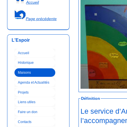
Accueil
Page précédente
L'Espoir
Accueil
Historique
Maisons
Agenda et Actualités
Projets
Définition
Liens utiles
Le service d’A
Faire un don
l’accompagneme
Contacts